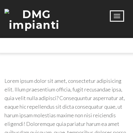
Lorem ipsum dolor sit amet, consectetur adipisicing
elit. Illum praesentium officia, fugit recusandae ipsa,
quia velit nulla adipisci? Consequuntur aspernatur at,
eaque hic repellendus sit dicta consequatur quae, ut
harum ipsam molestias maxime non nisi reiciendis
eligendi! Doloremque quia pariatur harum ea amet
quibusdam quisquam, quae, temporibus dolores porro